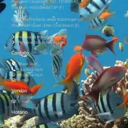
Rua José Cavalcanti, 287
- 13183-040
Vila Real - Hortolândia | SP (F)
ShaskReef Holland - Haia Wateringen (J)
ShaskReef Israel - Eliat Coral Beach (E)
Política de Privacidade
Termo e Condições de Uso
Contato
Shask Reef
19 97404-0972
19 97404-0972
E-mail
Vendas
E-mail
Horário
Seg a Sex