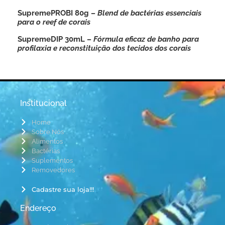
SupremePROBI 80g –
Blend de bactérias essenciais
para o reef de corais
SupremeDIP 30mL –
Fórmula eficaz de banho para
profilaxia e reconstituição dos tecidos dos corais
Institucional
Home
Sobre Nós
Alimentos
Bactérias
Suplementos
Removedores
Cadastre sua loja!!!
Endereço